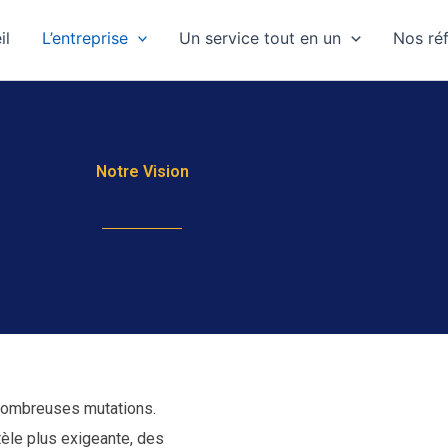
il
L’entreprise
Un service tout en un
Nos ré
Notre Vision
 nombreuses mutations.
tèle plus exigeante, des